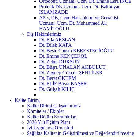
Ortodonti Uzmanı- Uzm. Dt. Emine Esra İNCE
Protetik Diş Uzmanı- Uzm. Dt. Bakhtiyar
İSLAMZADE
Ağız, Diş, Çene Hastalıkları ve Cerrahisi
Uzmanı- Uzm. Dt. Muhammed Ali
HAMİTOĞLU
Diş Hekimlerimiz
Dt. Eda ARSLAN
Dt. Dilek KAFA
Dt. Beste Cansın KERESTECİOĞLU
Dt. Emine KENÇEKOL
Dt. Zehra DURSUN
Dt. Büşra ÜNALAN AKBULUT
Dt. Zeynep Gökçen ŞENLİLER
Dt. Berat ÖKTEM
Dt. ELİF Büşra BAŞER
Dt. Gülşah KILIÇ
Kalite Birimi
Kalite Birimi Çalışanlarımız
Komiteler / Ekipler
Kalite Bölüm Sorumluları
2026 Yılı Eğitim Planı
İyi Uygulama Örnekleri
Sağlıkta Kalitenin Geliştirilmesi ve Değerlendirilmesine