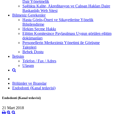
Dair Yönetmelik
Sağlıkta Kalite, Akreditasyon ve Çalışan Hakları Daire
Başkanlığı Web Sitesi
Bilmeniz Gerekenler
Hasta Görüş-Öneri ve Şikayetlerine Yönelik
Bilgilendirme
Hekim Seçme Hakkı
Eğitim Komitesince Paylaşılması Uygun görülen eğitim
dokümanları
Personellerin Merkezimiz Yönetimi ile Görüşme
Talepleri
Bebek Dostu
İletişim
Telefon / Fax / Adres
Ulaşım
Bölümler ve Branşlar
Endodonti (Kanal tedavisi)
Endodonti (Kanal tedavisi)
21 Mart 2018