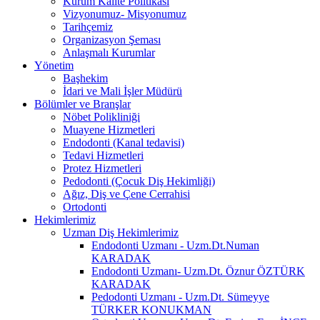
Kurum Kalite Politikası
Vizyonumuz- Misyonumuz
Tarihçemiz
Organizasyon Şeması
Anlaşmalı Kurumlar
Yönetim
Başhekim
İdari ve Mali İşler Müdürü
Bölümler ve Branşlar
Nöbet Polikliniği
Muayene Hizmetleri
Endodonti (Kanal tedavisi)
Tedavi Hizmetleri
Protez Hizmetleri
Pedodonti (Çocuk Diş Hekimliği)
Ağız, Diş ve Çene Cerrahisi
Ortodonti
Hekimlerimiz
Uzman Diş Hekimlerimiz
Endodonti Uzmanı - Uzm.Dt.Numan
KARADAK
Endodonti Uzmanı- Uzm.Dt. Öznur ÖZTÜRK
KARADAK
Pedodonti Uzmanı - Uzm.Dt. Sümeyye
TÜRKER KONUKMAN