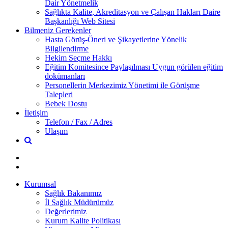
Dair Yönetmelik
Sağlıkta Kalite, Akreditasyon ve Çalışan Hakları Daire
Başkanlığı Web Sitesi
Bilmeniz Gerekenler
Hasta Görüş-Öneri ve Şikayetlerine Yönelik
Bilgilendirme
Hekim Seçme Hakkı
Eğitim Komitesince Paylaşılması Uygun görülen eğitim
dokümanları
Personellerin Merkezimiz Yönetimi ile Görüşme
Talepleri
Bebek Dostu
İletişim
Telefon / Fax / Adres
Ulaşım
Kurumsal
Sağlık Bakanımız
İl Sağlık Müdürümüz
Değerlerimiz
Kurum Kalite Politikası