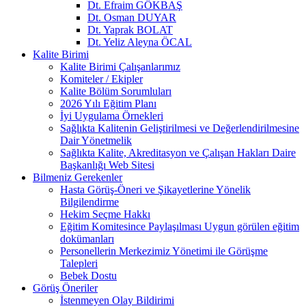
Dt. Efraim GÖKBAŞ
Dt. Osman DUYAR
Dt. Yaprak BOLAT
Dt. Yeliz Aleyna ÖCAL
Kalite Birimi
Kalite Birimi Çalışanlarımız
Komiteler / Ekipler
Kalite Bölüm Sorumluları
2026 Yılı Eğitim Planı
İyi Uygulama Örnekleri
Sağlıkta Kalitenin Geliştirilmesi ve Değerlendirilmesine
Dair Yönetmelik
Sağlıkta Kalite, Akreditasyon ve Çalışan Hakları Daire
Başkanlığı Web Sitesi
Bilmeniz Gerekenler
Hasta Görüş-Öneri ve Şikayetlerine Yönelik
Bilgilendirme
Hekim Seçme Hakkı
Eğitim Komitesince Paylaşılması Uygun görülen eğitim
dokümanları
Personellerin Merkezimiz Yönetimi ile Görüşme
Talepleri
Bebek Dostu
Görüş Öneriler
İstenmeyen Olay Bildirimi