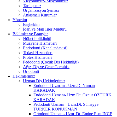
Vizyonumuz- Misyonumuz
Tarihçemiz
Organizasyon Şeması
Anlaşmalı Kurumlar
Yönetim
Başhekim
İdari ve Mali İşler Müdürü
Bölümler ve Branşlar
Nöbet Polikliniği
Muayene Hizmetleri
Endodonti (Kanal tedavisi)
Tedavi Hizmetleri
Protez Hizmetleri
Pedodonti (Çocuk Diş Hekimliği)
Ağız, Diş ve Çene Cerrahisi
Ortodonti
Hekimlerimiz
Uzman Diş Hekimlerimiz
Endodonti Uzmanı - Uzm.Dt.Numan
KARADAK
Endodonti Uzmanı- Uzm.Dt. Öznur ÖZTÜRK
KARADAK
Pedodonti Uzmanı - Uzm.Dt. Sümeyye
TÜRKER KONUKMAN
Ortodonti Uzmanı- Uzm. Dt. Emine Esra İNCE