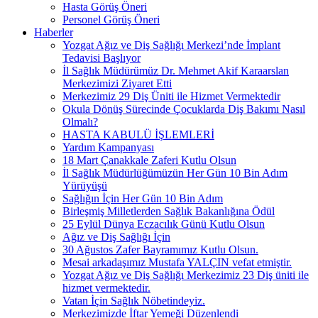
Hasta Görüş Öneri
Personel Görüş Öneri
Haberler
Yozgat Ağız ve Diş Sağlığı Merkezi’nde İmplant
Tedavisi Başlıyor
İl Sağlık Müdürümüz Dr. Mehmet Akif Karaarslan
Merkezimizi Ziyaret Etti
Merkezimiz 29 Diş Üniti ile Hizmet Vermektedir
Okula Dönüş Sürecinde Çocuklarda Diş Bakımı Nasıl
Olmalı?
HASTA KABULÜ İŞLEMLERİ
Yardım Kampanyası
18 Mart Çanakkale Zaferi Kutlu Olsun
İl Sağlık Müdürlüğümüzün Her Gün 10 Bin Adım
Yürüyüşü
Sağlığın İçin Her Gün 10 Bin Adım
Birleşmiş Milletlerden Sağlık Bakanlığına Ödül
25 Eylül Dünya Eczacılık Günü Kutlu Olsun
Ağız ve Diş Sağlığı İçin
30 Ağustos Zafer Bayramımız Kutlu Olsun.
Mesai arkadaşımız Mustafa YALÇIN vefat etmiştir.
Yozgat Ağız ve Diş Sağlığı Merkezimiz 23 Diş üniti ile
hizmet vermektedir.
Vatan İçin Sağlık Nöbetindeyiz.
Merkezimizde İftar Yemeği Düzenlendi