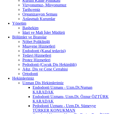
Kurum Kalite Politikası
Vizyonumuz- Misyonumuz
Tarihçemiz
Organizasyon Şeması
Anlaşmalı Kurumlar
Yönetim
Başhekim
İdari ve Mali İşler Müdürü
Bölümler ve Branşlar
Nöbet Polikliniği
Muayene Hizmetleri
Endodonti (Kanal tedavisi)
Tedavi Hizmetleri
Protez Hizmetleri
Pedodonti (Çocuk Diş Hekimliği)
Ağız, Diş ve Çene Cerrahisi
Ortodonti
Hekimlerimiz
Uzman Diş Hekimlerimiz
Endodonti Uzmanı - Uzm.Dt.Numan
KARADAK
Endodonti Uzmanı- Uzm.Dt. Öznur ÖZTÜRK
KARADAK
Pedodonti Uzmanı - Uzm.Dt. Sümeyye
TÜRKER KONUKMAN