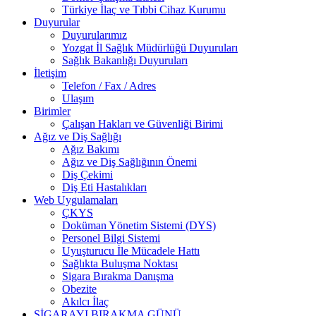
Türkiye İlaç ve Tıbbi Cihaz Kurumu
Duyurular
Duyurularımız
Yozgat İl Sağlık Müdürlüğü Duyuruları
Sağlık Bakanlığı Duyuruları
İletişim
Telefon / Fax / Adres
Ulaşım
Birimler
Çalışan Hakları ve Güvenliği Birimi
Ağız ve Diş Sağlığı
Ağız Bakımı
Ağız ve Diş Sağlığının Önemi
Diş Çekimi
Diş Eti Hastalıkları
Web Uygulamaları
ÇKYS
Doküman Yönetim Sistemi (DYS)
Personel Bilgi Sistemi
Uyuşturucu İle Mücadele Hattı
Sağlıkta Buluşma Noktası
Sigara Bırakma Danışma
Obezite
Akılcı İlaç
SİGARAYI BIRAKMA GÜNÜ