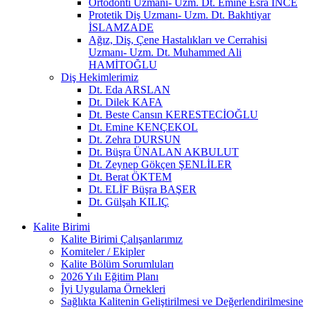
Ortodonti Uzmanı- Uzm. Dt. Emine Esra İNCE
Protetik Diş Uzmanı- Uzm. Dt. Bakhtiyar
İSLAMZADE
Ağız, Diş, Çene Hastalıkları ve Cerrahisi
Uzmanı- Uzm. Dt. Muhammed Ali
HAMİTOĞLU
Diş Hekimlerimiz
Dt. Eda ARSLAN
Dt. Dilek KAFA
Dt. Beste Cansın KERESTECİOĞLU
Dt. Emine KENÇEKOL
Dt. Zehra DURSUN
Dt. Büşra ÜNALAN AKBULUT
Dt. Zeynep Gökçen ŞENLİLER
Dt. Berat ÖKTEM
Dt. ELİF Büşra BAŞER
Dt. Gülşah KILIÇ
Kalite Birimi
Kalite Birimi Çalışanlarımız
Komiteler / Ekipler
Kalite Bölüm Sorumluları
2026 Yılı Eğitim Planı
İyi Uygulama Örnekleri
Sağlıkta Kalitenin Geliştirilmesi ve Değerlendirilmesine