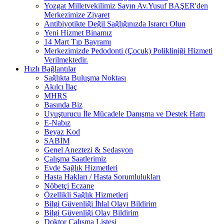
Yozgat Milletvekilimiz Sayın Av.Yusuf BAŞER'den
Merkezimize Ziyaret
Antibiyotikte Değil Sağlığınızda Israrcı Olun
Yeni Hizmet Binamız
14 Mart Tıp Bayramı
Merkezimizde Pedodonti (Çocuk) Polikliniği Hizmeti
Verilmektedir.
Hızlı Bağlantılar
Sağlıkta Buluşma Noktası
Akılcı İlaç
MHRS
Basında Biz
Uyuşturucu İle Mücadele Danışma ve Destek Hattı
E-Nabız
Beyaz Kod
SABİM
Genel Aneztezi & Sedasyon
Çalışma Saatlerimiz
Evde Sağlık Hizmetleri
Hasta Hakları / Hasta Sorumlulukları
Nöbetçi Eczane
Özellikli Sağlık Hizmetleri
Bilgi Güvenliği İhlal Olayı Bildirim
Bilgi Güvenliği Olay Bildirim
Doktor Çalışma Listesi