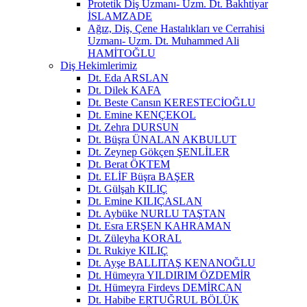
Protetik Diş Uzmanı- Uzm. Dt. Bakhtiyar
İSLAMZADE
Ağız, Diş, Çene Hastalıkları ve Cerrahisi
Uzmanı- Uzm. Dt. Muhammed Ali
HAMİTOĞLU
Diş Hekimlerimiz
Dt. Eda ARSLAN
Dt. Dilek KAFA
Dt. Beste Cansın KERESTECİOĞLU
Dt. Emine KENÇEKOL
Dt. Zehra DURSUN
Dt. Büşra ÜNALAN AKBULUT
Dt. Zeynep Gökçen ŞENLİLER
Dt. Berat ÖKTEM
Dt. ELİF Büşra BAŞER
Dt. Gülşah KILIÇ
Dt. Emine KILIÇASLAN
Dt. Aybüke NURLU TAŞTAN
Dt. Esra ERŞEN KAHRAMAN
Dt. Züleyha KORAL
Dt. Rukiye KILIÇ
Dt. Ayşe BALLITAŞ KENANOĞLU
Dt. Hümeyra YILDIRIM ÖZDEMİR
Dt. Hümeyra Firdevs DEMİRCAN
Dt. Habibe ERTUĞRUL BÖLÜK