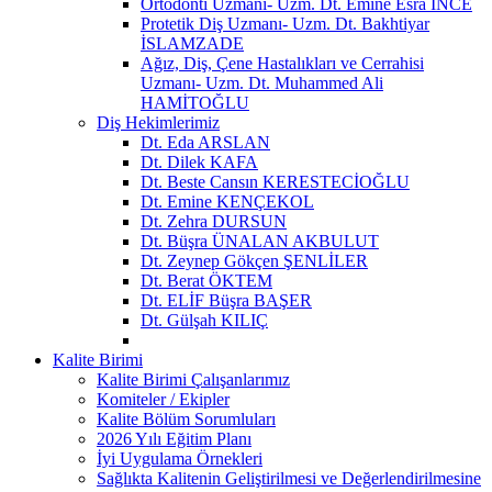
Ortodonti Uzmanı- Uzm. Dt. Emine Esra İNCE
Protetik Diş Uzmanı- Uzm. Dt. Bakhtiyar
İSLAMZADE
Ağız, Diş, Çene Hastalıkları ve Cerrahisi
Uzmanı- Uzm. Dt. Muhammed Ali
HAMİTOĞLU
Diş Hekimlerimiz
Dt. Eda ARSLAN
Dt. Dilek KAFA
Dt. Beste Cansın KERESTECİOĞLU
Dt. Emine KENÇEKOL
Dt. Zehra DURSUN
Dt. Büşra ÜNALAN AKBULUT
Dt. Zeynep Gökçen ŞENLİLER
Dt. Berat ÖKTEM
Dt. ELİF Büşra BAŞER
Dt. Gülşah KILIÇ
Kalite Birimi
Kalite Birimi Çalışanlarımız
Komiteler / Ekipler
Kalite Bölüm Sorumluları
2026 Yılı Eğitim Planı
İyi Uygulama Örnekleri
Sağlıkta Kalitenin Geliştirilmesi ve Değerlendirilmesine