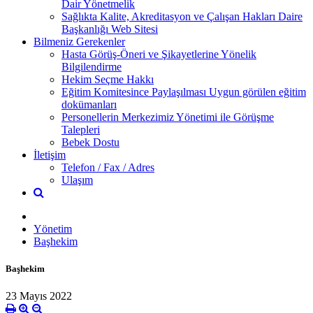
Dair Yönetmelik
Sağlıkta Kalite, Akreditasyon ve Çalışan Hakları Daire
Başkanlığı Web Sitesi
Bilmeniz Gerekenler
Hasta Görüş-Öneri ve Şikayetlerine Yönelik
Bilgilendirme
Hekim Seçme Hakkı
Eğitim Komitesince Paylaşılması Uygun görülen eğitim
dokümanları
Personellerin Merkezimiz Yönetimi ile Görüşme
Talepleri
Bebek Dostu
İletişim
Telefon / Fax / Adres
Ulaşım
Yönetim
Başhekim
Başhekim
23 Mayıs 2022