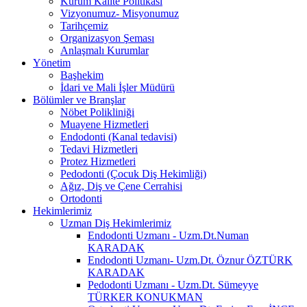
Kurum Kalite Politikası
Vizyonumuz- Misyonumuz
Tarihçemiz
Organizasyon Şeması
Anlaşmalı Kurumlar
Yönetim
Başhekim
İdari ve Mali İşler Müdürü
Bölümler ve Branşlar
Nöbet Polikliniği
Muayene Hizmetleri
Endodonti (Kanal tedavisi)
Tedavi Hizmetleri
Protez Hizmetleri
Pedodonti (Çocuk Diş Hekimliği)
Ağız, Diş ve Çene Cerrahisi
Ortodonti
Hekimlerimiz
Uzman Diş Hekimlerimiz
Endodonti Uzmanı - Uzm.Dt.Numan
KARADAK
Endodonti Uzmanı- Uzm.Dt. Öznur ÖZTÜRK
KARADAK
Pedodonti Uzmanı - Uzm.Dt. Sümeyye
TÜRKER KONUKMAN